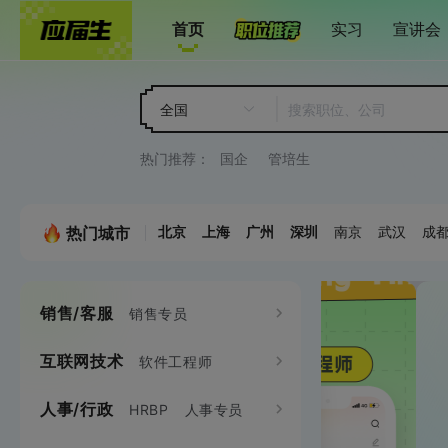
首页
实习
宣讲会
全国
热门推荐：
国企
管培生
热门城市
北京
上海
广州
深圳
南京
武汉
成
销售/客服
市场/公关
销售专员
品牌
互联网技术
设计
软件工程师
平面设计师
客户代表
销售工程师
市场企划专员
人事/行政
产品
HRBP
人事专员
产品专员
java
C/C++
C#
.NET
UI设计师
交互
大客户销售
电话销售