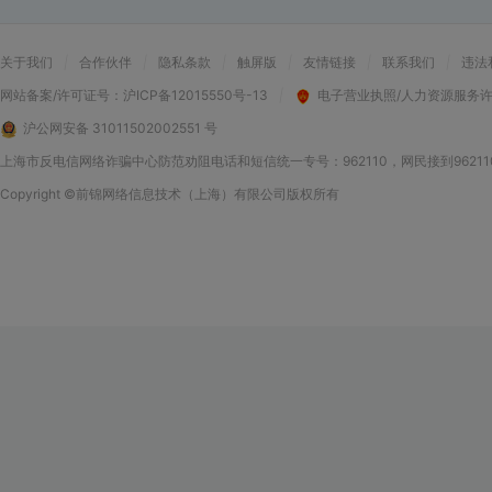
关于我们
|
合作伙伴
|
隐私条款
|
触屏版
|
友情链接
|
联系我们
|
违法
网站备案/许可证号：
沪ICP备12015550号-13
|
电子营业执照/人力资源服务
沪公网安备 31011502002551 号
上海市反电信网络诈骗中心防范劝阻电话和短信统一专号：962110，网民接到9621
Copyright
©前锦网络信息技术（上海）有限公司
版权所有