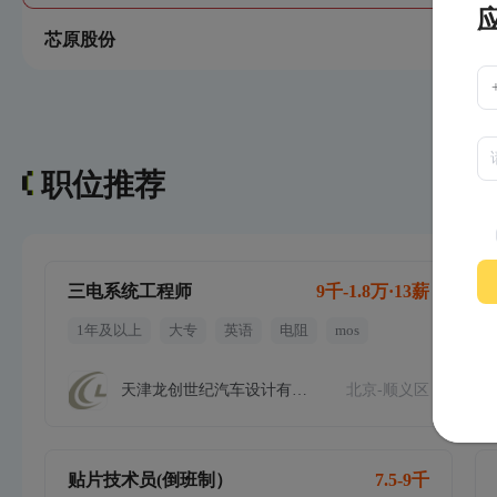
芯原股份
职位推荐
三电系统工程师
9千-1.8万·13薪
1年及以上
大专
英语
电阻
mos
天津龙创世纪汽车设计有限公司北京分
北京-顺义区
贴片技术员(倒班制）
7.5-9千