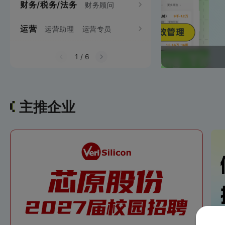
财务/税务/法务
项目经理/管理
财务顾问
需求工程师
电
视觉设计师
运营
生产制造
运营助理
运营专员
机械项目管理
机械工
财务专员
财务分析员
网站运营
网络推广
通信项目管理
统计员
成本管理员
1
/
6
用户运营
主推企业