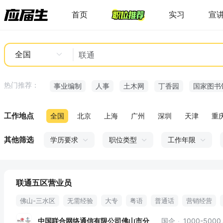
首页
实习
宣
全国
热门推荐：
事业编制
人事
土木网
丁香园
国家图书
工作地点
全国
北京
上海
广州
深圳
天津
重
其他筛选
学历要求
职位类型
工作年限
联通五区营业员
佛山-三水区
无需经验
大专
粤语
普通话
营销经营
中国联合网络通信有限公司佛山市分
国企
1000-500