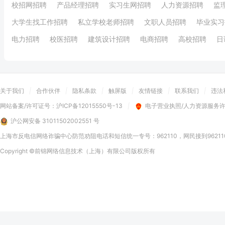
校招网招聘
产品经理招聘
实习生网招聘
人力资源招聘
监
大学生找工作招聘
私立学校老师招聘
文职人员招聘
毕业实习
电力招聘
校医招聘
建筑设计招聘
电商招聘
高校招聘
日
关于我们
|
合作伙伴
|
隐私条款
|
触屏版
|
友情链接
|
联系我们
|
违法
网站备案/许可证号：
沪ICP备12015550号-13
|
电子营业执照/人力资源服务
沪公网安备 31011502002551 号
上海市反电信网络诈骗中心防范劝阻电话和短信统一专号：962110，网民接到9621
Copyright
©前锦网络信息技术（上海）有限公司
版权所有