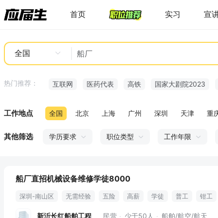
首页
实习
宣
全国
热门推荐：
互联网
医药代表
高铁
国家大剧院2023
工作地点
全国
北京
上海
广州
深圳
天津
重
其他筛选
学历要求
职位类型
工作年限
船厂直招机械设备维修学徒8000
深圳-南山区
无需经验
五险
高薪
学徒
普工
钳工
劳保用品
宿舍
养老保险
高温费
补助
买五险
住房
新沂长红船舶工程
民营
少于50人
船舶/航空/航天