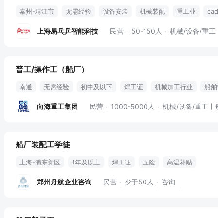
泰州-靖江市
无需经验
设备安装
机械装配
重工业
ca
上海易乓乒智能科技
民营
50-150人
机械/设备/重工
普工/操作工（船厂）
南通
无需经验
初中及以下
焊工证
机械加工行业
船舶
劳保用品
体检
包吃包住
向海重工集团
民营
1000-5000人
机械/设备/重工丨
船厂装配工学徒
上海-浦东新区
1年及以上
焊工证
五险
高温补贴
郑州舟航企业咨询
民营
少于50人
咨询