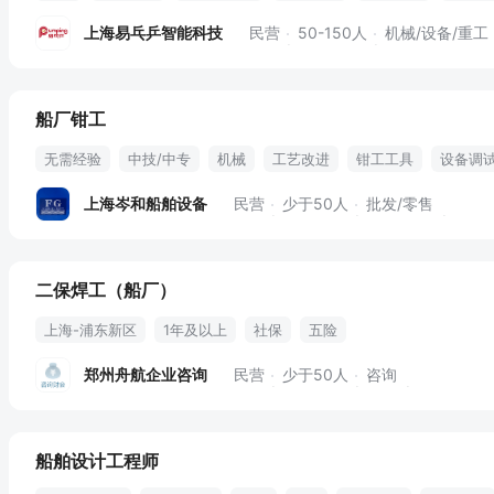
上海易乓乒智能科技
民营
50-150人
机械/设备/重工
船厂钳工
无需经验
中技/中专
机械
工艺改进
钳工工具
设备调
上海岑和船舶设备
民营
少于50人
批发/零售
二保焊工（船厂）
上海-浦东新区
1年及以上
社保
五险
郑州舟航企业咨询
民营
少于50人
咨询
船舶设计工程师