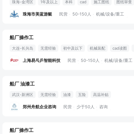
珠海-金湾区
1年及以上
本科
cad
施工图纸
图纸审查
船舶设计
证书办理
图纸规范
现场技术指导
珠海市美蓝游艇
民营
50-150人
机械/设备/重工
船厂操作工
大连-长兴岛
无需经验
初中及以下
机械装配
cad读图
上海易乓乒智能科技
民营
50-150人
机械/设备/重工
船厂 油漆工
武汉-新洲区
无需经验
油漆
五险
高温补贴
郑州舟航企业咨询
民营
少于50人
咨询
船厂操作工