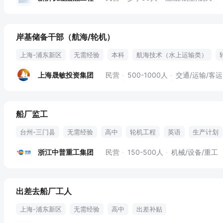
岸基储备干部（航海/轮机）
上海-浦东新区
无需经验
本科
航海技术（水上运输类）
现场协调
安全生产管理
制度建设
综合管理
应急演练
上海晟敏投资集团
民营
500-1000人
交通/运输/客运
应急处置
航海
五险一金
带薪年假
年终奖金
有餐补
船厂监工
台州-三门县
无需经验
高中
轮机工程
英语
生产计划
生产过程
生产进度
轮机
船体
监工
浙江中普重工集团
民营
150-500人
机械/设备/重工
出差去船厂工人
上海-浦东新区
无需经验
高中
出差补贴