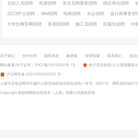
文职人员招聘
药房招聘
安全员网最新招聘
国企单位招聘
2023护士招聘
IBM招聘
电商招聘
央企招聘
会计师事务所
大学生网官网招聘
养老院招聘
施工员招聘
应届生招聘
中
关于我们
|
合作伙伴
|
隐私条款
|
触屏版
|
友情链接
|
联系我们
|
违法
网站备案/许可证号：
沪ICP备12015550号-13
|
电子营业执照/人力资源服务
沪公网安备 31011502002551 号
上海市反电信网络诈骗中心防范劝阻电话和短信统一专号：962110，网民接到9621
Copyright
©前锦网络信息技术（上海）有限公司
版权所有