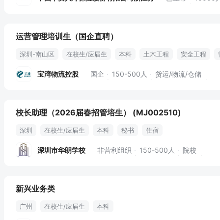
运营管理培训生（国企直聘）
深圳-南山区
在校生/应届生
本科
土木工程
安全工程
零食下午茶
有餐补
定期团建
出差补贴
宝湾物流控股
国企
150-500人
货运/物流/仓储
校长助理（2026届春招管培生） (MJ002510)
深圳
在校生/应届生
本科
秘书
住宿
深圳市华朗学校
非营利组织
150-500人
院校
新兴业务类
广州
在校生/应届生
本科