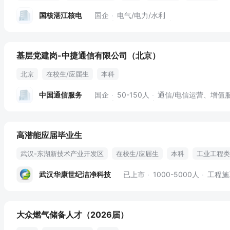
国核湛江核电
国企
电气/电力/水利
基层党建岗-中捷通信有限公司（北京）
北京
在校生/应届生
本科
中国通信服务
国企
50-150人
通信/电信运营、增值
高潜能应届毕业生
武汉-东湖新技术产业开发区
在校生/应届生
本科
工业工程类
五险一金
员工旅游
年终奖金
股票期权
定期体检
员工
武汉华康世纪洁净科技
已上市
1000-5000人
工程施
定期团建
大众燃气储备人才（2026届）