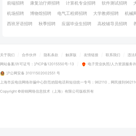
前端招聘
康复治疗师招聘
计算机专业招聘
软件测试招聘
机场招聘
博物馆招聘
电气工程师招聘
大学教师招聘
机械
西班牙语招聘
秋季招聘
应届毕业生招聘
高校辅导员招聘
关于我们
|
合作伙伴
|
隐私条款
|
触屏版
|
友情链接
|
联系我们
|
违法
网站备案/许可证号：
沪ICP备12015550号-13
|
电子营业执照/人力资源服务
沪公网安备 31011502002551 号
上海市反电信网络诈骗中心防范劝阻电话和短信统一专号：962110，网民接到9621
Copyright
©前锦网络信息技术（上海）有限公司
版权所有