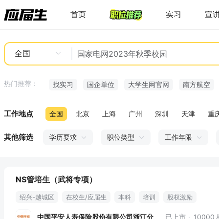
首页
实习
宣
全国
热门推荐：
找实习
国企单位
大学生网官网
南方航空
工作地点
全国
北京
上海
广州
深圳
天津
重
其他筛选
学历要求
职位类型
工作年限
NS管培生（武将专项）
绍兴-越城区
在校生/应届生
本科
培训
股权激励
中国平安人寿保险股份有限公司浙江分
已上市
1000