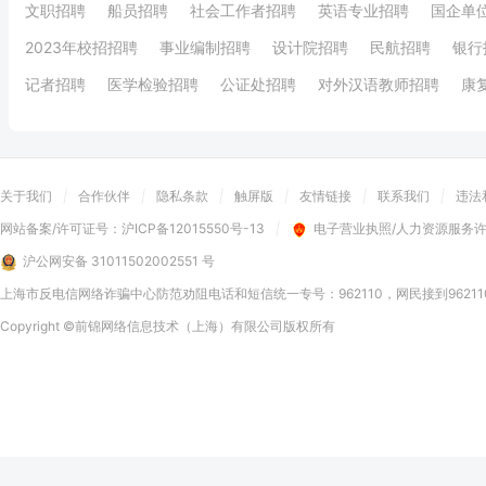
文职招聘
船员招聘
社会工作者招聘
英语专业招聘
国企单
2023年校招招聘
事业编制招聘
设计院招聘
民航招聘
银行
记者招聘
医学检验招聘
公证处招聘
对外汉语教师招聘
康
关于我们
|
合作伙伴
|
隐私条款
|
触屏版
|
友情链接
|
联系我们
|
违法
网站备案/许可证号：
沪ICP备12015550号-13
|
电子营业执照/人力资源服务
沪公网安备 31011502002551 号
上海市反电信网络诈骗中心防范劝阻电话和短信统一专号：962110，网民接到9621
Copyright
©前锦网络信息技术（上海）有限公司
版权所有