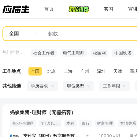
首页
实习
宣
全国
热门推荐：
社会工作者
电气工程师
校园网
中国铁塔
工作地点
全国
北京
上海
广州
深圳
天津
重
其他筛选
学历要求
职位类型
工作年限
蚂蚁集团-理财师（无需拓客）
长沙-岳麓区
1年及以上
本科
银行
财富管理
客情关系
理财咨询
底薪+奖金
支付宝（杭州）数字服务技术
民营
10000人以上
电子