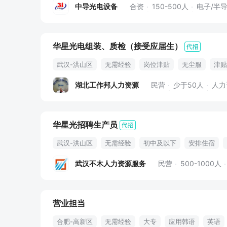
中导光电设备
合资
150-500人
电子/半
华星光电组装、质检（接受应届生）
武汉-洪山区
无需经验
岗位津贴
无尘服
津贴
湖北工作邦人力资源
民营
少于50人
人力
华星光招聘生产员
武汉-洪山区
无需经验
初中及以下
安排住宿
住宿
补贴
六险一金
食堂
法定节假
班车
武汉不木人力资源服务
民营
500-1000人
营业担当
合肥-高新区
无需经验
大专
应用韩语
英语