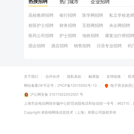
热搜招聘
热门城市
企业招聘
高校教师招聘
银行招聘
医学网招聘
私立学校老
校医护士招聘
财务招聘
互联网招聘
央企网招聘
医药公司招聘
护士招聘
地铁招聘
康复治疗师招
国企招聘
酒店招聘
销售招聘
日语专业招聘
药
关于我们
|
合作伙伴
|
隐私条款
|
触屏版
|
友情链接
|
联
网站备案/许可证号：
沪ICP备12015550号-13
|
电子营业执照
沪公网安备 31011502002551 号
上海市反电信网络诈骗中心防范劝阻电话和短信统一专号：962110，网
Copyright
©前锦网络信息技术（上海）有限公司
版权所有