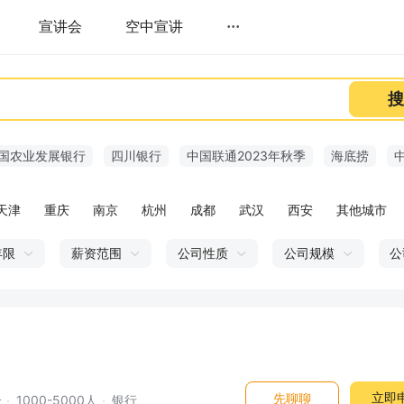
宣讲会
空中宣讲
···
搜
国农业发展银行
四川银行
中国联通2023年秋季
海底捞
天津
重庆
南京
杭州
成都
武汉
西安
其他城市
年限
薪资范围
公司性质
公司规模
公
立即
先聊聊
企
1000-5000人
银行