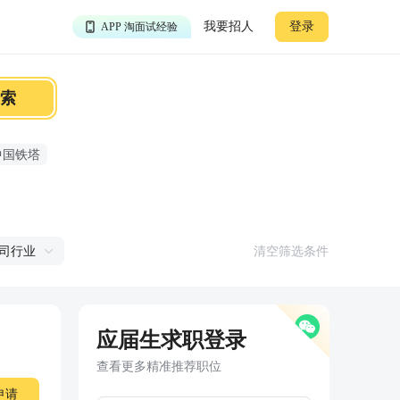
APP 聊投递进度
我要招人
登录
APP 淘面试经验
APP 投精准职位
APP 搜海量职位
索
中国铁塔
司行业
清空筛选条件
应届生求职登录
查看更多精准推荐职位
申请