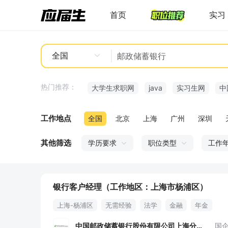
首页
实习
全国
热门推荐：
大学生求职网
java
实习生网
中
工作地点
全国
北京
上海
广州
深圳
其他筛选
学历要求
职位类型
工作
银行客户经理（工作地区：上海市杨浦区）
上海-杨浦区
无需经验
法学
金融
年金
中国邮政储蓄银行股份有限公司上海分行
国