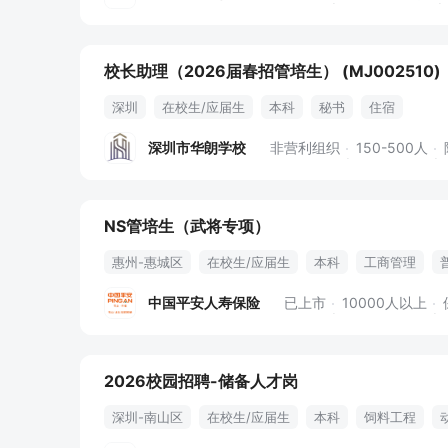
校长助理（2026届春招管培生） (MJ002510)
深圳
在校生/应届生
本科
秘书
住宿
深圳市华朗学校
非营利组织
150-500人
NS管培生（武将专项）
惠州-惠城区
在校生/应届生
本科
工商管理
员工旅游
绩效奖金
年终奖金
出国机会
专业
中国平安人寿保险
已上市
10000人以上
2026校园招聘-储备人才岗
深圳-南山区
在校生/应届生
本科
饲料工程
13薪
导师制
快速晋升