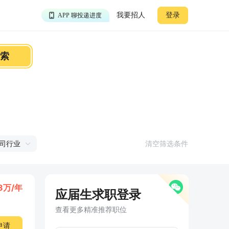
APP 聊投递进度
我要招人
登录
APP 淘面试经验
APP 投精准职位
APP 搜海量职位
索
司行业
清空筛选条件
18万/年
应届生求职登录
查看更多精准推荐职位
申请