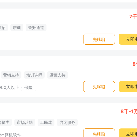
7千
校招
培训
晋升通道
立即
先聊聊
8
营销支持
培训讲师
运营支持
立即
先聊聊
000人以上
保险
8千-1
建筑类
市场营销
工民建
咨询服务
业
校招
管理培训
立即
先聊聊
计算机软件