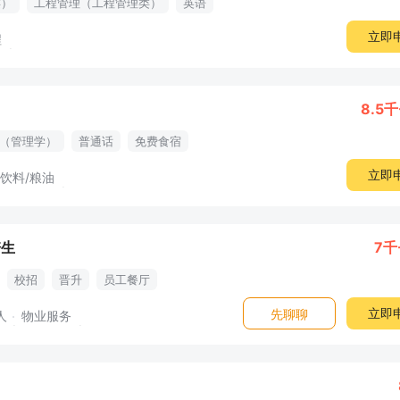
类）
工程管理（工程管理类）
英语
立即
程
8.5千
（管理学）
普通话
免费食宿
立即
/饮料/粮油
培生
7千
校招
晋升
员工餐厅
立即
先聊聊
人
物业服务