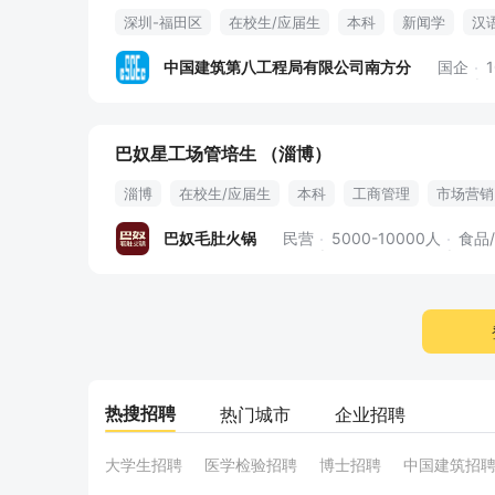
深圳-福田区
在校生/应届生
本科
新闻学
汉
会议筹备
施工行业
保密管理
cet4级
马克思
中国建筑第八工程局有限公司南方分
国企
巴奴星工场管培生 （淄博）
淄博
在校生/应届生
本科
工商管理
市场营销
五险一金
工作区域可选
巴奴毛肚火锅
民营
5000-10000人
食品
热搜招聘
热门城市
企业招聘
大学生招聘
医学检验招聘
博士招聘
中国建筑招