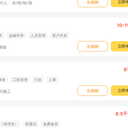
立即
先聊聊
00人
农/林/牧/渔
10-
类
金融学类
人员管理
客户开发
推动
新人训练
业务推动
立即
先聊聊
保险
六险二金
劳动合同
内勤编制
险
员工旅游
绩效奖金
出国机会
8
事务
工商管理
行政
人事
行政支持
办公事务
信息传达
立即
先聊聊
程施工
8.5千
（管理学）
普通话
免费食宿