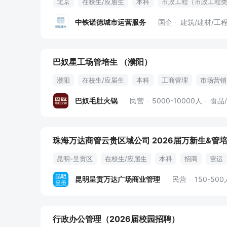
北京
在校生/应届生
本科
市政工程（市政工程
企业年金
正式编制
中铁诺德城市运营服务
国企
建筑/建材/工
巴奴星工场管培生 （濮阳）
濮阳
在校生/应届生
本科
工商管理
市场营销
五险一金
工作区域可选
巴奴毛肚火锅
民营
5000-10000人
食品
珠海万达商管云贵区域公司 2026届万新生&管
昆明-呈贡区
在校生/应届生
本科
招商
营运
昆明呈贡万达广场商业管理
民营
150-500
行政办公管理（2026届校园招聘）