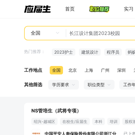
首页
实习
全国
热门推荐：
2023护士
建筑设计
程序员
蚂
工作地点
全国
北京
上海
广州
深圳
其他筛选
学历要求
职位类型
工作
NS管培生（武将专项）
绍兴-越城区
在校生/应届生
本科
培训
股权
中国平安人寿保险股份有限公司浙江分
已上