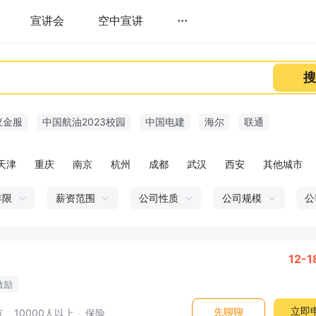
宣讲会
空中宣讲
···
搜
蚁金服
中国航油2023校园
中国电建
海尔
联通
天津
重庆
南京
杭州
成都
武汉
西安
其他城市
年限
薪资范围
公司性质
公司规模
公
12-
激励
立即
先聊聊
市
10000人以上
保险