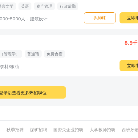
语言文学
英语
资产管理
行政后勤
哲学
住宿用餐
立即
先聊聊
1000-5000人
建筑设计
8.5千
（管理学）
普通话
免费食宿
立即
/饮料/粮油
登录后查看更多热招职位
聘
秋季招聘
煤矿招聘
国资央企业招聘
大学教师招聘
西班牙