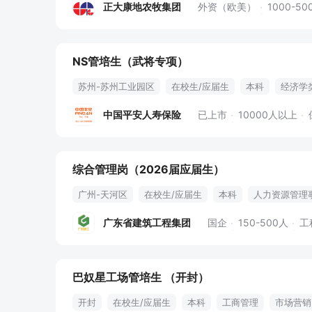
正大康地农牧集团
外资（欧美）
1000-50
NS管培生（武将专项）
苏州-苏州工业园区
在校生/应届生
本科
经济学
品质管理
综合管理
培训讲师
人力推动
销售
中国平安人寿保险
已上市
10000人以上
产品推动
培训
年终奖金
专业培训
定期体检
长期服务计划
法定节假日
定期团建
补充医疗保
综合管理岗（2026届应届生）
广州-天河区
在校生/应届生
本科
人力资源管理
行政管理
后勤
会议组织
文档管理
后勤服务
广东省建筑工程集团
国企
150-500人
工
巴奴星工场管培生 （开封）
开封
在校生/应届生
本科
工商管理
市场营销