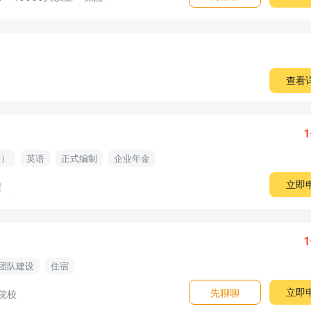
查看
1
类）
英语
正式编制
企业年金
立即
程
1
团队建设
住宿
立即
先聊聊
院校