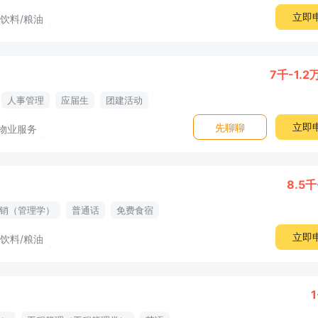
立即
/饮料/粮油
7千-1.2
人事管理
应届生
团建活动
立即
先聊聊
物业服务
8.5千
销（管理学）
普通话
免费食宿
立即
/饮料/粮油
1