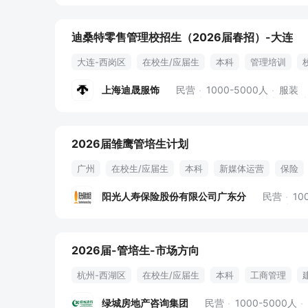
迪桑特零售管理校招生（2026届春招）-大连
大连-西岗区
在校生/应届生
本科
管理培训
上海迪晟服饰
民营
1000-5000人
服装
2026届雏鹰管培生计划
广州
在校生/应届生
本科
新媒体运营
保险
管培生
六险一金
年度体检
工会活动
阳光人寿保险股份有限公司广东分
民营
10
2026届-管培生-市场方向
杭州-西湖区
在校生/应届生
本科
工商管理
社会实践
房地产经营
班委
公共管理
咨询行
绿城房地产咨询集团
民营
1000-5000人