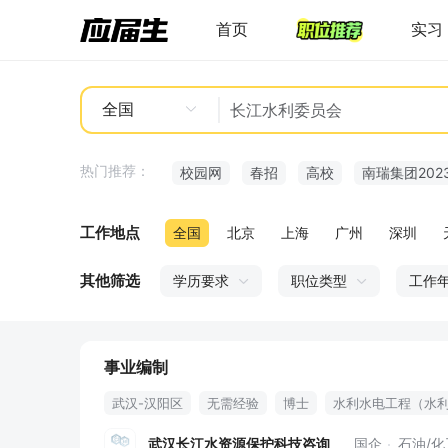
首页
实习
全国
热门推荐：
校园网
春招
高校
南瑞集团202
工作地点
全国
北京
上海
广州
深圳
其他筛选
学历要求
职位类型
工作
事业编制
武汉-汉阳区
无需经验
博士
水利水电工程（水
人事管理
环境科学
流体力学
水利水电工程
武汉长江水资源保护科技咨询
国企
石油/化