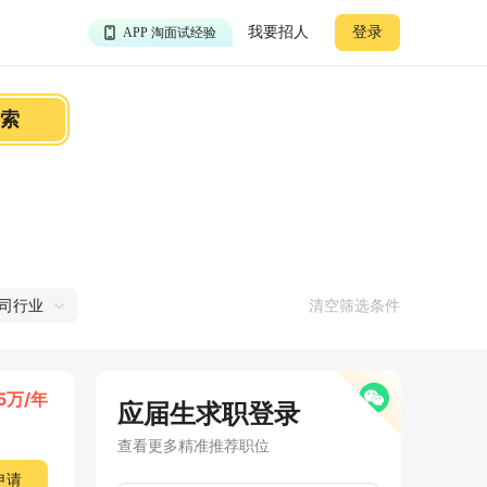
APP 聊投递进度
我要招人
登录
APP 淘面试经验
APP 投精准职位
APP 搜海量职位
索
司行业
清空筛选条件
35万/年
应届生求职登录
查看更多精准推荐职位
申请