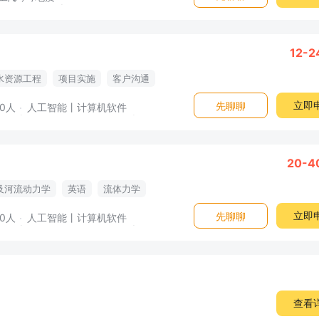
12-
水资源工程
项目实施
客户沟通
报
技术报告
算法实现
立即
先聊聊
00人
人工智能丨计算机软件
20-4
及河流动力学
英语
流体力学
学
提成
团队氛围
差旅补贴
立即
先聊聊
00人
人工智能丨计算机软件
查看