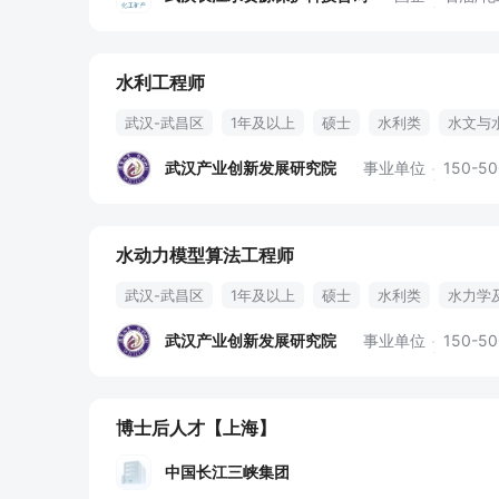
环境科学工程
事业单位
水利工程师
武汉-武昌区
1年及以上
硕士
水利类
水文与
建模
需求对接
水利工程
项目建议书
方案汇
武汉产业创新发展研究院
事业单位
150-5
技术方案制定
项目奖金
股权期权
水动力模型算法工程师
武汉-武昌区
1年及以上
硕士
水利类
水力学
算法设计
cfd
模型开发
河流动力学
计算数
武汉产业创新发展研究院
事业单位
150-5
工龄补贴
产假
晋升空间
生日假
博士后人才
【上海】
中国长江三峡集团