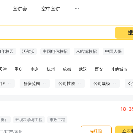
宣讲会
空中宣讲
···
搜
3年校园
沃尔沃
中国电信校招
米哈游校招
中国人保
天津
重庆
南京
杭州
成都
武汉
西安
其他城市
年限
薪资范围
公司性质
公司规模
公
18-
利类）
环境科学与工程
市政工程
生态学
水利工程
水力学
水产
立即
先聊聊
工/矿产/地质