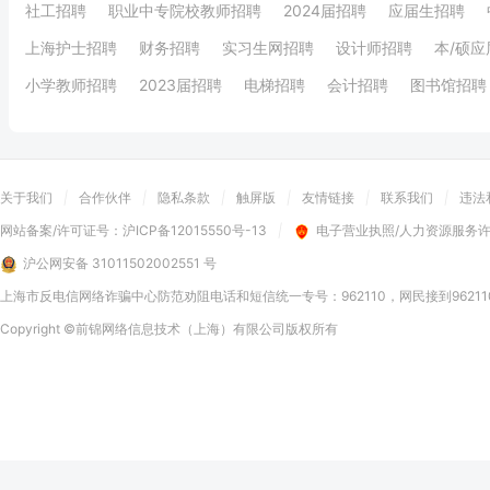
社工招聘
职业中专院校教师招聘
2024届招聘
应届生招聘
上海护士招聘
财务招聘
实习生网招聘
设计师招聘
本/硕
小学教师招聘
2023届招聘
电梯招聘
会计招聘
图书馆招聘
关于我们
|
合作伙伴
|
隐私条款
|
触屏版
|
友情链接
|
联系我们
|
违法
网站备案/许可证号：
沪ICP备12015550号-13
|
电子营业执照/人力资源服务
沪公网安备 31011502002551 号
上海市反电信网络诈骗中心防范劝阻电话和短信统一专号：962110，网民接到9621
Copyright
©前锦网络信息技术（上海）有限公司
版权所有