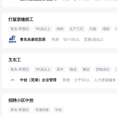
打版室缝纫工
青岛-即墨区
1年及以上
纸样
生产工艺
打版
缝制
青岛东基恒贸易
民营
50-150人
贸易/进出口
叉车工
青岛-即墨区
1年及以上
高中
物流
搬运
货物清点
出库入库
仓库安全管理
单据核对
故障应急处理
堆垛
中创（芜湖）企业管理
民营
少于50人
人力资源服务
招聘小区中控
青岛-即墨区
无需经验
中控