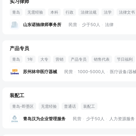
实习律师
青岛
无需经验
本科
行政
法律法规
法学
法律文书
律师事务所
案件办理
案件资料
案卷整理
山东诺驰律师事务所
民营
少于50人
法律
产品专员
青岛
1年
大专
营销
产品专员
销售代表
节日福利
苏州林华医疗器械
民营
1000-5000人
医疗设备/器
装配工
青岛-即墨区
无需经验
普通话
装配工
青岛汉为企业管理服务
民营
少于50人
人力资源服务