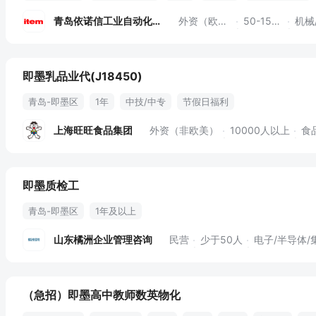
电气工程
机电技术
岗位轮换
公司运营
青岛依诺信工业自动化技术
外资（欧美）
50-150人
机械/设
即墨乳品业代(J18450)
青岛-即墨区
1年
中技/中专
节假日福利
上海旺旺食品集团
外资（非欧美）
10000人以上
食
即墨质检工
青岛-即墨区
1年及以上
山东橘洲企业管理咨询
民营
少于50人
电子/半导体/
（急招）即墨高中教师数英物化