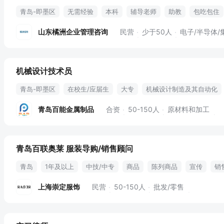
青岛-即墨区
无需经验
本科
辅导老师
助教
包吃包住
山东橘洲企业管理咨询
民营
少于50人
电子/半导体/
机械设计技术员
青岛-即墨区
在校生/应届生
大专
机械设计制造及其自动化
工装夹具
加工工艺
绘图软件
图纸绘制
装配调试
样机
青岛百能金属制品
合资
50-150人
原材料和加工
结构设计优化
补充医疗保险
带薪年假
包吃
包住
定期
青岛百联奥莱 服装导购/销售顾问
青岛
1年及以上
中技/中专
商品
陈列商品
宣传
销
卫生整洁
晋升通道
培训
丰厚提成
补贴
上海崇定服饰
民营
50-150人
批发/零售