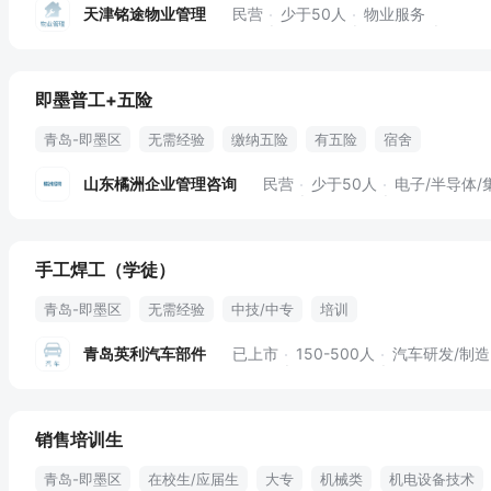
天津铭途物业管理
民营
少于50人
物业服务
即墨普工+五险
青岛-即墨区
无需经验
缴纳五险
有五险
宿舍
山东橘洲企业管理咨询
民营
少于50人
电子/半导体/
手工焊工（学徒）
青岛-即墨区
无需经验
中技/中专
培训
青岛英利汽车部件
已上市
150-500人
汽车研发/制造丨汽
销售培训生
青岛-即墨区
在校生/应届生
大专
机械类
机电设备技术