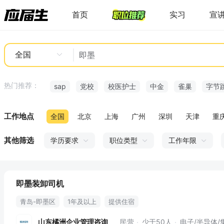
首页
实习
宣
全国
热门推荐：
sap
党校
校医护士
中金
雀巢
字节
工作地点
全国
北京
上海
广州
深圳
天津
重
其他筛选
学历要求
职位类型
工作年限
即墨装卸司机
青岛-即墨区
1年及以上
提供住宿
山东橘洲企业管理咨询
民营
少于50人
电子/半导体/