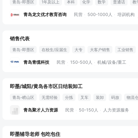
青岛-即墨区
1年及以上
本科
化学
数学
普通话
教
英语
物理
高中数学
课程研发
课堂互动
节假日
五
青岛龙文优才教育咨询
民营
500-1000人
培训机构
年终奖金
专业培训
租房补贴
定期团建
包住
销售代表
青岛-即墨区
在校生/应届生
大专
大客户销售
工业销售
销售
渠道销售
直销销售
业务员
客户代表
网络销售
青岛青缆科技
民营
150-500人
机械/设备/重工
即墨/城阳/黄岛各市区日结装卸工
青岛-崂山区
无需经验
分拣
叉车
装卸
码放
物流
排查安全隐患
装卸搬运
环境整洁
劳保用品
青岛聚才人力资源
民营
50-150人
人力资源服务
即墨辅导老师 包吃包住