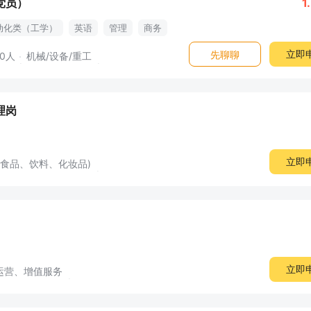
党员）
1
动化类（工学）
英语
管理
商务
行业
干部
总经理助理
培训
立即
先聊聊
00人
机械/设备/重工
理岗
立即
(食品、饮料、化妆品)
立即
运营、增值服务