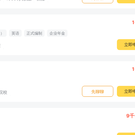
1
类）
英语
正式编制
企业年金
立即
程
1
立即
先聊聊
院校
9千