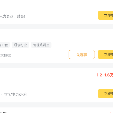
立即
人力资源、财会)
信工程
通信行业
管理培训生
立即
先聊聊
/大数据
1.2-1.6
立即
电气/电力/水利