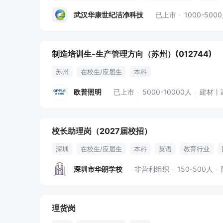
五险一金
员工旅游
年终奖金
股票期权
定期
武汉华康世纪洁净科技
已上市
1000-500
定期团建
制造培训生-生产管理方向（苏州）(012744)
苏州
在校生/应届生
本科
欧普照明
已上市
5000-10000人
建材丨
校长助理岗（2027届校招）
深圳
在校生/应届生
本科
英语
教育行业
深圳市华朗学校
非营利组织
150-500人
理货岗