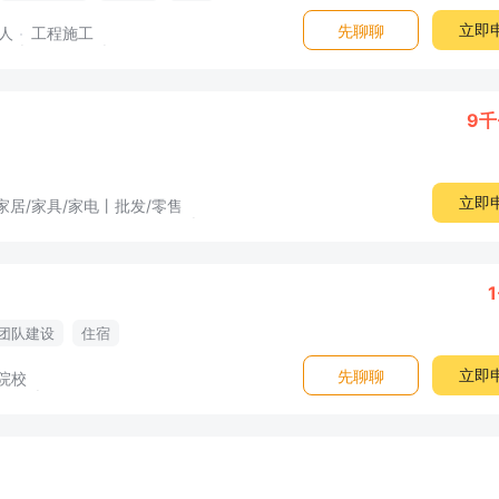
体检
员工食堂
带薪年假
立即
先聊聊
0人
工程施工
9千
立即
家居/家具/家电丨批发/零售
1
团队建设
住宿
立即
先聊聊
院校