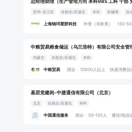
总经理助理（生产管培方向 本科985 工科 干部 
苏州-吴江区
在校生/应届生
本科
机械类
自
英语口语
商务洽谈
英文资料
带教培训
注塑
上海锦珂塑胶科技
外资（非欧美）
150-5
中粮贸易粮食储运（乌兰浩特）有限公司安全管
内蒙古
在校生/应届生
本科
中粮贸易
国企
10000人以上
快速消费品
基层党建岗-中捷通信有限公司（北京）
北京
在校生/应届生
本科
中国通信服务
国企
50-150人
通信/电信