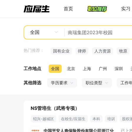
首页
实习
全国
热门推荐：
国有企业
律师
人力资源
牧原
工作地点
全国
北京
上海
广州
深圳
其他筛选
学历要求
职位类型
工作
NS管培生（武将专项）
绍兴-越城区
在校生/应届生
本科
培训
股权
中国平安人寿保险股份有限公司浙江分
已上