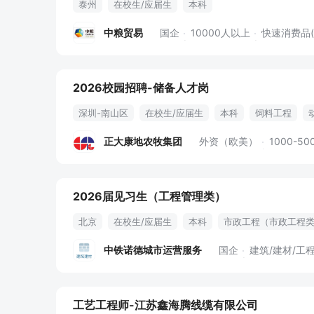
泰州
在校生/应届生
本科
中粮贸易
国企
10000人以上
快速消费品
2026校园招聘-储备人才岗
深圳-南山区
在校生/应届生
本科
饲料工程
13薪
导师制
快速晋升
正大康地农牧集团
外资（欧美）
1000-50
2026届见习生（工程管理类）
北京
在校生/应届生
本科
市政工程（市政工程
企业年金
正式编制
中铁诺德城市运营服务
国企
建筑/建材/工
工艺工程师-江苏鑫海腾线缆有限公司