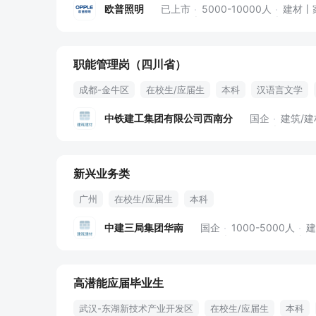
欧普照明
已上市
5000-10000人
建材丨
职能管理岗（四川省）
成都-金牛区
在校生/应届生
本科
汉语言文学
五险二金
通讯补助
免费食宿
中铁建工集团有限公司西南分
国企
建筑/建
新兴业务类
广州
在校生/应届生
本科
中建三局集团华南
国企
1000-5000人
建
高潜能应届毕业生
武汉-东湖新技术产业开发区
在校生/应届生
本科