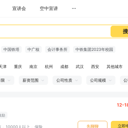
宣讲会
空中宣讲
···
搜
中国铁塔
中广核
会计事务所
中铁集团2023年校园
天津
重庆
南京
杭州
成都
武汉
西安
其他城市
年限
薪资范围
公司性质
公司规模
公
12-
激励
立即
先聊聊
市
10000人以上
保险