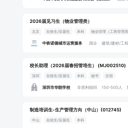
2026届见习生（物业管理类）
北京
在校生/应届生
本科
物业管理（工商管理
中铁诺德城市运营服务
国企
建筑/建材/工
校长助理（2026届春招管培生） (MJ002510)
深圳
在校生/应届生
本科
秘书
住宿
深圳市华朗学校
非营利组织
150-500人
制造培训生-生产管理方向（中山）(012745)
中山
在校生/应届生
本科