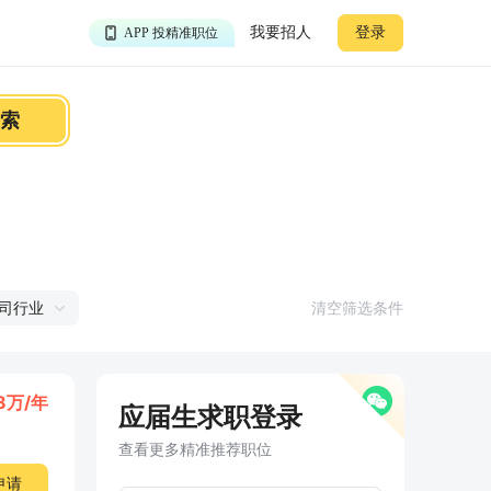
APP 淘面试经验
我要招人
登录
APP 投精准职位
APP 搜海量职位
索
司行业
清空筛选条件
18万/年
应届生求职登录
查看更多精准推荐职位
申请