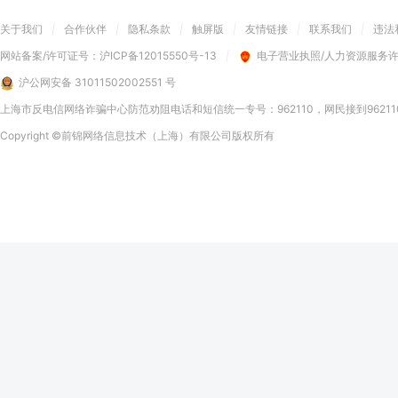
关于我们
|
合作伙伴
|
隐私条款
|
触屏版
|
友情链接
|
联系我们
|
违法
网站备案/许可证号：
沪ICP备12015550号-13
|
电子营业执照/人力资源服务
沪公网安备 31011502002551 号
上海市反电信网络诈骗中心防范劝阻电话和短信统一专号：962110，网民接到9621
Copyright
©前锦网络信息技术（上海）有限公司
版权所有