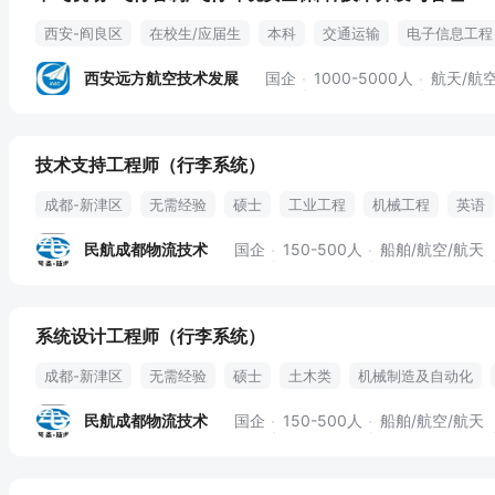
西安-阎良区
在校生/应届生
本科
交通运输
电子信息工程
计算机科学
软件工程
体检
五险一金
员工旅游
带薪年
西安远方航空技术发展
国企
1000-5000人
航天/航
绩效奖金
专业培训
定期体检
免费工作餐
交通补贴
技术支持工程师（行李系统）
成都-新津区
无需经验
硕士
工业工程
机械工程
英语
自动化
plc
c++
电气
c#
it
技术方案
健身俱乐
民航成都物流技术
国企
150-500人
船舶/航空/航天
系统设计工程师（行李系统）
成都-新津区
无需经验
硕士
土木类
机械制造及自动化
方案设计
revit
navisworks
机械自动化
飞行器设计
民航成都物流技术
国企
150-500人
船舶/航空/航天
技术宣讲
健身俱乐部
七险两金