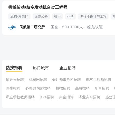
机械传动/航空发动机台架工程师
成都-双流区
无需经验
硕士
化学
飞行器设计与工程
液压传动
试验数据采集
发动机台架
台架验证
运行维护
民航第二研究所
国企
500-1000人
检测/认证
国际视野
每年健康体检
丰富文体活动
特长展示平台
朝九
热搜招聘
热门城市
企业招聘
辅导员招聘
机械网招聘
会计师事务所招聘
电气工程师招聘
医生招聘
心理咨询师招聘
校招招聘
高校招聘
配音招聘
私立学校教师招聘
java招聘
央企招聘
毕业实习招聘
热处