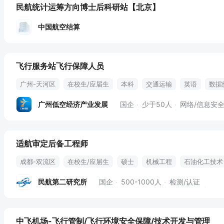
民航统计运筹方向博士后科研站
【北京】
中国航空结算
飞行服务站飞行保障人员
广州-天河区
在校生/应届生
本科
交通运输
英语
数据
带薪年假
年终奖金
专业培训
定期体检
有餐补
通讯补
广州低空经济产业发展
国企
少于50人
网络/信息安
适航审定后备工程师
成都-双流区
在校生/应届生
硕士
机械工程
石油化工技术
知识培训
适航审定
技术分析报告
石油化工
技术研究报告
民航第二研究所
国企
500-1000人
检测/认证
包工作餐
企业年金
发展空间大
管理规范
中飞机场-飞行管制/飞行环境安全保障/技术开发与管理