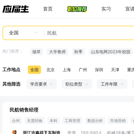
首页
实习
宣
全国
热门推荐：
烟草
大学教师
秋季
山东电网2023年校园
工作地点
全国
北京
上海
广州
深圳
天津
重
其他筛选
学历要求
职位类型
工作年限
民航销售经理
台州
无需经验
本科
工商管理
数据分析
市场营销
pmp
售前售后
cpa
商务洽谈
通讯补助
入职五险
浙江吉鑫祥叉车制造
民营
150-500人
机械/设备/重