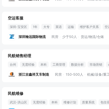
空运客服
深圳-宝安区
1年
大专
英语
运输
维护客户关系
空
在线客服
民航
购票
航班查询
双休
深圳翰远国际物流
民营
少于50人
货运/物流/仓储
民航销售经理
台州
无需经验
本科
工商管理
数据分析
市场营销
pmp
售前售后
cpa
商务洽谈
通讯补助
入职五险
浙江吉鑫祥叉车制造
民营
150-500人
机械/设备/重
民航维修
武汉-洪山区
无需经验
本科
维修计划
质量系统
包住