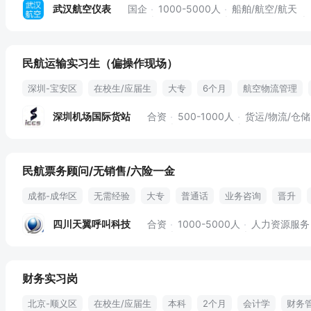
武汉航空仪表
国企
1000-5000人
船舶/航空/航天
民航运输实习生（偏操作现场）
深圳-宝安区
在校生/应届生
大专
6个月
航空物流管理
微软办公软件
货物放行
民航运输
航空物流
深圳机场国际货站
合资
500-1000人
货运/物流/仓储
民航票务顾问/无销售/六险一金
成都-成华区
无需经验
大专
普通话
业务咨询
晋升
会员咨询
晋升机会
上不封顶
工龄补贴
节日慰问
上五
四川天翼呼叫科技
合资
1000-5000人
人力资源服务
公积金
六险
工龄工资
六险一金
财务实习岗
北京-顺义区
在校生/应届生
本科
2个月
会计学
财务