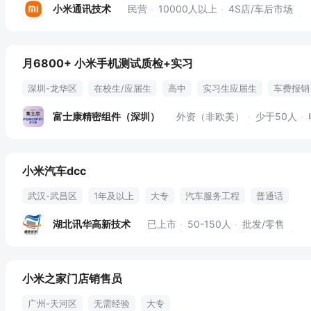
500强
小米通讯技术
民营
10000人以上
4S店/车后市场
月6800+ 小米手机测试质检+实习
深圳-龙华区
在校生/应届生
高中
实习生应届生
车费报销
宿舍
加班费
节假日
晋升空间
轻松岗
富士康精密组件（深圳）
外资（非欧美）
少于50人
小米汽车dcc
武汉-武昌区
1年及以上
大专
汽车服务工程
普通话
湖北讯华高新技术
已上市
50-150人
批发/零售
小米之家门店销售员
广州-天河区
无需经验
大专