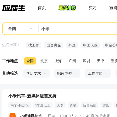
首页
实习
宣
全国
热门推荐：
找工作
国资央企
外企
中国人保
中金公
工作地点
全国
北京
上海
广州
深圳
天津
重
其他筛选
学历要求
职位类型
工作年限
小米汽车-新媒体运营支持
南宁-良庆区
1年及以上
大专
直播
后台系统
客服
识别潜在客户
小米通讯技术
民营
10000人以上
4S店/车后市场