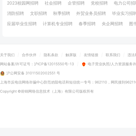
2023校园网招聘
社会招聘
企管招聘
党校招聘
电力公司招
消防招聘
文职招聘
秋季招聘
外贸业务员招聘
毕业实习招
应届毕业生招聘
计算机专业招聘
春季招聘
央企网招聘
图
关于我们
|
合作伙伴
|
隐私条款
|
触屏版
|
友情链接
|
联系我们
|
违法
网站备案/许可证号：
沪ICP备12015550号-13
|
电子营业执照/人力资源服务
沪公网安备 31011502002551 号
上海市反电信网络诈骗中心防范劝阻电话和短信统一专号：962110，网民接到9621
Copyright
©前锦网络信息技术（上海）有限公司
版权所有