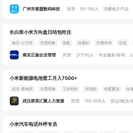
广州市索盟数码科技
民营
50-150人
消费电子产品
长白班小米方向盘日结包吃住
南京-江宁区
无需经验
装配
待遇好
空调车间
住宿
南京正扬企业管理
民营
少于50人
专业服务(咨询、人
小米新能源电池普工月入7500+
武汉-蔡甸区
无需经验
工作轻松
环境好
冬暖夏凉
伙
常年稳定
武汉群英汇聚人力资源
民营
150-500人
货运/物流/
小米汽车电话外呼专员