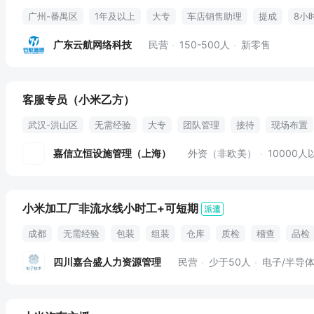
广州-番禺区
1年及以上
大专
车店销售助理
提成
8小
广东云航网络科技
民营
150-500人
新零售
客服专员（小米乙方）
武汉-洪山区
无需经验
大专
团队管理
接待
现场布置
会后整理
员工服务
接待引导
客户参观
空乘服务
嘉信立恒设施管理（上海）
外资（非欧美）
10000人
小米加工厂非流水线小时工+可短期
成都
无需经验
包装
组装
仓库
质检
稽查
品检
包吃包住
食堂
免费食宿
提供吃住
宿舍
住宿
安排
四川嘉合盛人力资源管理
民营
少于50人
电子/半导