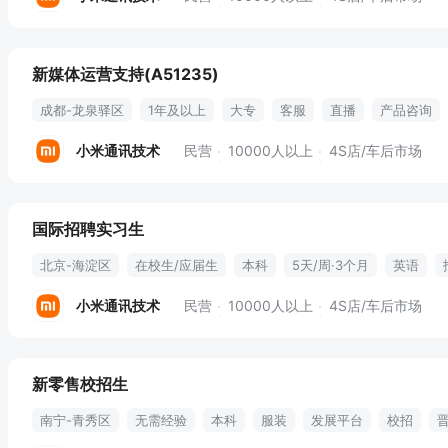
新媒体运营支持(A51235)
成都-龙泉驿区
1年及以上
大专
客服
直播
产品咨询
后台系统
用户挖掘
识别潜在客户
剪辑
抖音平台
小米通讯技术
民营
10000人以上
4S店/车后市场
国际招聘实习生
北京-海淀区
在校生/应届生
本科
5天/周·3个月
英语
面试安排
意向沟通
小米通讯技术
民营
10000人以上
4S店/车后市场
新零售校招生
南宁-青秀区
无需经验
本科
服装
发展平台
校招