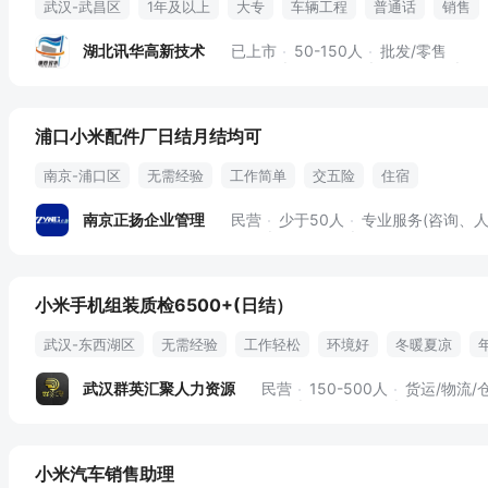
武汉-武昌区
1年及以上
大专
车辆工程
普通话
销售
快消品行业
客服
电话销售
商务礼仪
汽车工程
售后对
湖北讯华高新技术
已上市
50-150人
批发/零售
浦口小米配件厂日结月结均可
南京-浦口区
无需经验
工作简单
交五险
住宿
南京正扬企业管理
民营
少于50人
专业服务(咨询、人
小米手机组装质检6500+(日结）
武汉-东西湖区
无需经验
工作轻松
环境好
冬暖夏凉
年终奖金
绩效奖金
弹性工作
武汉群英汇聚人力资源
民营
150-500人
货运/物流/
小米汽车销售助理