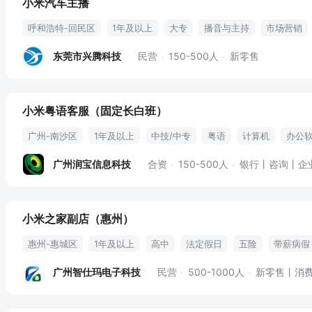
小米汽车主播
呼和浩特-回民区
1年及以上
大专
播音与主持
市场营销
直播
汽车产品
播音主持
新品发布
镜头表现力
直播间
东莞市兴腾科技
民营
150-500人
新零售
流量扶持
小米粤语客服（固定长白班）
广州-南沙区
1年及以上
中技/中专
粤语
计算机
办公
电子商务
接听
outlook
外呼
电话服务
购买社保
广州润宝信息科技
合资
150-500人
银行丨咨询丨企
小米之家副店（惠州）
惠州-惠城区
1年及以上
高中
法定假日
五险
带薪病假
广州智仕玛电子科技
民营
500-1000人
新零售丨消费