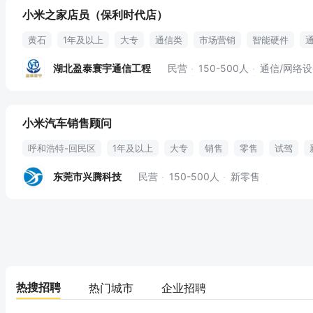
小米之家店员（保利时代店）
黄石
1年及以上
大专
通信类
市场营销
智能硬件
售后
零售
销售
客户咨询
商品陈列
员工旅游
绩效
湖北盈泰寰宇通信工程
民营
150-500人
通信/网络设备丨
小米汽车销售顾问
呼和浩特-回民区
1年及以上
大专
销售
零售
试驾
订单签订
智能座舱
口碑传播
辅助驾驶
用户满意度
零
东莞市兴腾科技
民营
150-500人
新零售
热搜招聘
热门城市
企业招聘