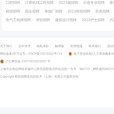
口腔招聘
计算机找工作招聘
2023届招聘
日语专业招聘
图
校招招聘
国企招聘
卷烟厂招聘
2023校招招聘
药房招聘
电气工程师招聘
求职招聘
建筑设计招聘
2023护士招聘
汽
关于我们
|
合作伙伴
|
隐私条款
|
触屏版
|
友情链接
|
联系我们
|
违法
网站备案/许可证号：
沪ICP备12015550号-13
|
电子营业执照/人力资源服务
沪公网安备 31011502002551 号
上海市反电信网络诈骗中心防范劝阻电话和短信统一专号：962110，网民接到9621
Copyright
©前锦网络信息技术（上海）有限公司
版权所有