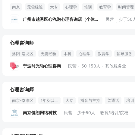
南京
无需经验
大专
心理学
培训
教育学
时间管理
心理咨询
督导
全职
广州市越秀区心汽泡心理咨询店（个体工商户）
民营
少于50
心理咨询师
洛阳-洛龙区
无需经验
本科
心理学
教育学
辅导服务
督导
职业发展
培训
自由职业
薪资面议
宁波时光轴心理咨询
民营
50-150人
其他服务业
心理咨询师
南京-秦淮区
1年及以上
大专
播音与主持
普通话
培训
教育学
心理辅导
心理学
交通便利
住房补贴
职业发展
南京健朗网络科技
民营
少于50人
教育/培训/院校