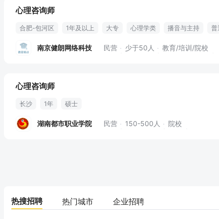
心理咨询师
合肥-包河区
1年及以上
大专
心理学类
播音与主持
普
授课
课程设计
教育学
心理辅导
心理学
教材教具
南京健朗网络科技
民营
少于50人
教育/培训/院校
住房补贴
职业发展
交通便利
住宿补贴
心理咨询师
长沙
1年
硕士
湖南都市职业学院
民营
150-500人
院校
热搜招聘
热门城市
企业招聘