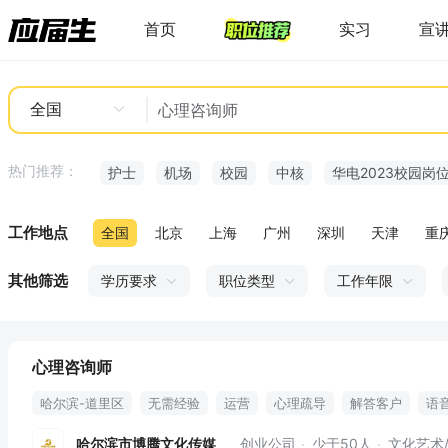
首页
实习
宣
全国
热门推荐：
护士
机场
校园
中核
华电2023校园岗
工作地点
全国
北京
上海
广州
深圳
天津
重
其他筛选
学历要求
职位类型
工作年限
心理咨询师
哈尔滨-道里区
无需经验
运营
心理疏导
解答客户
语
心里治疗师
心理顾问
不露脸
情感分析师
婚恋
节假日
哈尔滨市博腾文化传媒
创业公司
少于50人
文化艺术