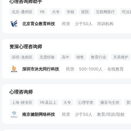
心理咨询师助手
北京-通州区
1年
大专
学校
医院
互联网医疗
司法
自有课程福利
北京育众教育科技
民营
少于50人
培训机构
资深心理咨询师
深圳-龙岗区
无需经验
高中
销售
教育行业
关系维护
案例分析
亲子沟通
家庭教育咨询
亲子关系
心理咨询
深圳市沐光同行科技
民营
500-1000人
在线教育
法定节假
氛围好
社会保险
提成
节日礼品
节假日
心理咨询师
上海-静安区
1年及以上
大专
心理学类
播音与主持
普
授课
课程设计
教育学
心理辅导
心理学
教材教具
南京健朗网络科技
民营
少于50人
教育/培训/院校
住房补贴
环境好
交通便利