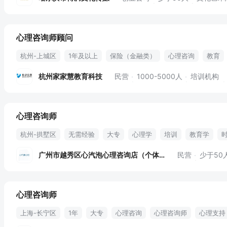
上不封顶
人性化
心理咨询师顾问
杭州-上城区
1年及以上
保险（金融类）
心理咨询
教育
亲子教育
评估体系
亲子关系
早教
幼师
交通便利
杭州家家慧教育科技
民营
1000-5000人
培训机构
员工活动
养老保险
失业保险
团建活动
法定节假
节假
五险
心理咨询师
杭州-拱墅区
无需经验
大专
心理学
培训
教育学
远程办公
心理咨询
督导
全职
广州市越秀区心汽泡心理咨询店（个体工商户）
民营
少于50
心理咨询师
上海-长宁区
1年
大专
心理咨询
心理咨询师
心理支持