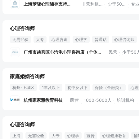
上海梦晓心理辅导支持中心
非营利组织
少于50人
专业
心理咨询师
无需经验
大专
心理咨询
心理学
普通话
心理咨询师
广州市越秀区心汽泡心理咨询店（个体工商户）
民营
少于50
家庭婚姻咨询师
杭州-上城区
1年及以上
初中及以下
保险（金融类）
心理
教培行业
亲子教育
评估体系
亲子关系
早教
幼师
杭州家家慧教育科技
民营
1000-5000人
培训机构
工伤保险
员工活动
养老保险
失业保险
团建活动
法定
社会保险
五险
心理咨询师
上海
无需经验
大专
心理学
宣传
心理健康教育
辅