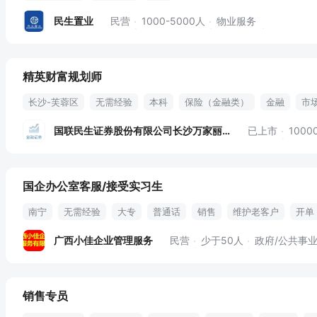
民生置业
民营
1000-5000人
物业服务
精英财富规划师
长沙-芙蓉区
无需经验
本科
保险（金融类）
金融
市
财富管理
资产配置
节日费
补贴
公积金
午餐补贴
国联民生证券股份有限公司长沙万家丽中路证券营业部
已上市
100
岗位培训
六险二金
国企办公室客服/接受实习生
南宁
无需经验
大专
普通话
销售
维护老客户
开单
高薪
购买五险
节假日
新人保底
工作简单
晋升
安
广西小佳企业管理服务
民营
少于50人
政府/公共事
销售专员