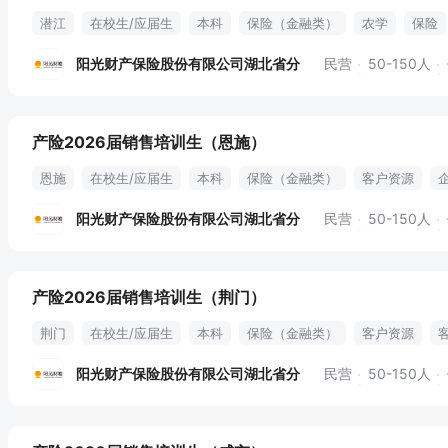
潜江
在校生/应届生
本科
保险（金融类）
农学
保险
业务拓展
渠道资源开发
部门定岗
承保理赔
培训
取暖
阳光财产保险股份有限公司湖北省分
民营
50-150人
节日礼品
补贴
津贴
五险
绩效奖金
专业培训
定期
产险2026届销售培训生（恩施）
恩施
在校生/应届生
本科
保险（金融类）
客户资源
项目招标
标书制作
业务流程
部门定岗
承保理赔
培训
阳光财产保险股份有限公司湖北省分
民营
50-150人
过节费
节日礼品
补贴
津贴
五险
绩效奖金
专业培
产险2026届销售培训生（荆门）
荆门
在校生/应届生
本科
保险（金融类）
客户资源
部门定岗
企业运营模式
渠道资源开发
项目招标
业务流程
阳光财产保险股份有限公司湖北省分
民营
50-150人
培训
取暖补贴
车补
过节费
节日礼品
补贴
津贴
专业培训
定期体检