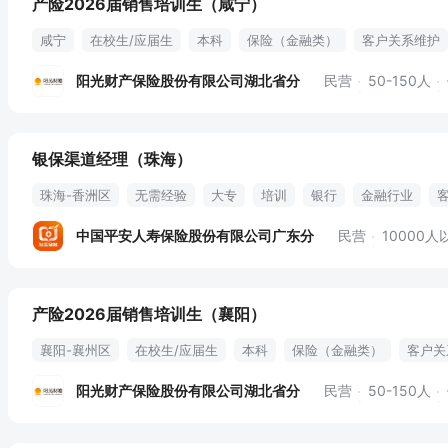
产险2026届销售培训生（咸宁）
咸宁
在校生/应届生
本科
保险（金融类）
客户关系维护
承保理赔
部门定岗
企业运营模式
渠道资源开发
项目招标
阳光财产保险股份有限公司湖北省分
民营
50-150人
取暖补贴
车补
过节费
节日礼品
补贴
津贴
五险
定期体检
银保渠道经理（珠海）
珠海-香洲区
无需经验
大专
培训
银行
金融行业
培训辅导
银行渠道维护
考核
销售管理
绩效提成
季度
中国平安人寿保险股份有限公司广东分
民营
10000人
生日津贴
补贴
发展平台
500强
产险2026届销售培训生（襄阳）
襄阳-襄州区
在校生/应届生
本科
保险（金融类）
客户关
客户拜访
业务流程
项目招标
企业运营模式
渠道资源开发
阳光财产保险股份有限公司湖北省分
民营
50-150人
承保理赔
培训
取暖补贴
车补
过节费
节日礼品
补
绩效奖金
专业培训
定期体检