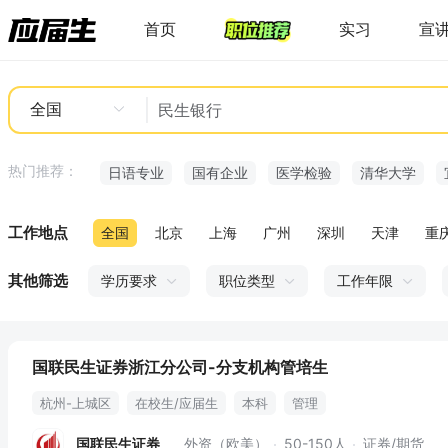
首页
实习
宣
全国
热门推荐：
日语专业
国有企业
医学检验
清华大学
工作地点
全国
北京
上海
广州
深圳
天津
重
其他筛选
学历要求
职位类型
工作年限
国联民生证券浙江分公司-分支机构管培生
杭州-上城区
在校生/应届生
本科
管理
国联民生证券
外资（欧美）
50-150人
证券/期货