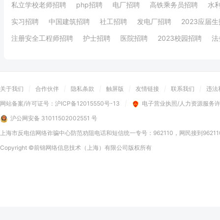
私立学校老师招聘
php招聘
电厂招聘
高铁乘务员招聘
水
实习招聘
中国建筑招聘
社工招聘
发电厂招聘
2023应届
注册安全工程师招聘
护士招聘
医院招聘
2023校园招聘
法
关于我们
|
合作伙伴
|
隐私条款
|
触屏版
|
友情链接
|
联系我们
|
违法
网站备案/许可证号：
沪ICP备12015550号-13
|
电子营业执照/人力资源服务
沪公网安备 31011502002551 号
上海市反电信网络诈骗中心防范劝阻电话和短信统一专号：962110，网民接到9621
Copyright
©前锦网络信息技术（上海）有限公司
版权所有