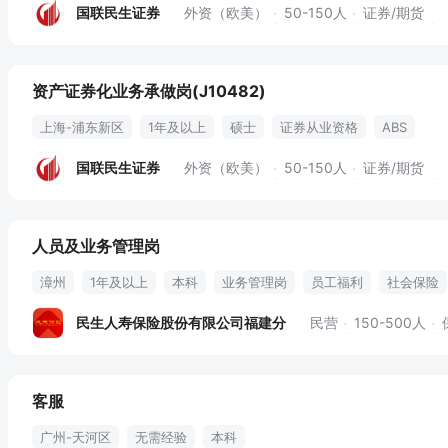
客户开发
保险
财富管理
资产配置
新三板
资管
投
国联民生证券
外资（欧美）
50-150人
证券/期货
资产证券化业务承做岗(J10482)
上海-浦东新区
1年及以上
硕士
证券从业资格
ABS
国联民生证券
外资（欧美）
50-150人
证券/期货
人员及业务管理岗
漳州
1年及以上
本科
业务管理岗
员工福利
社会保险
培训
民生人寿保险股份有限公司福建分
民营
150-500人
客服
广州-天河区
无需经验
本科