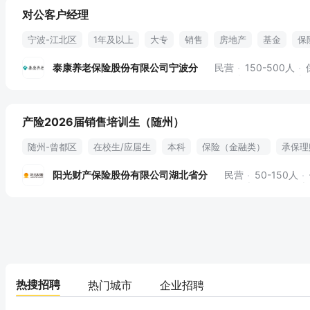
对公客户经理
宁波-江北区
1年及以上
大专
销售
房地产
基金
保
健康管理
教培
奢侈品
福利保障
节假日
法定节假
泰康养老保险股份有限公司宁波分
民营
150-500人
企业年金
晋升
产险2026届销售培训生（随州）
随州-曾都区
在校生/应届生
本科
保险（金融类）
承保理
企业运营模式
渠道资源开发
项目招标
标书制作
业务拓展
阳光财产保险股份有限公司湖北省分
民营
50-150人
客户关系维护
培训
取暖补贴
车补
过节费
节日礼品
绩效奖金
专业培训
定期体检
热搜招聘
热门城市
企业招聘