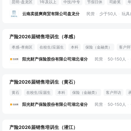
昆明-盘龙区
1年及以上
中技/中专
节假日休
司龄奖
员工福利
法定节假
云南卖提爽商贸有限公司盘龙分
民营
少于50人
玩具
产险2026届销售培训生（孝感）
孝感-孝南区
在校生/应届生
本科
保险（金融类）
客户拜
企业运营模式
渠道资源开发
项目招标
业务流程
业务拓展
阳光财产保险股份有限公司湖北省分
民营
50-150人
取暖补贴
车补
过节费
节日礼品
补贴
津贴
五险
定期体检
产险2026届销售培训生（黄石）
黄石
在校生/应届生
本科
保险（金融类）
客户拜访
部门定岗
企业运营模式
业务流程
业务拓展
标书制作
阳光财产保险股份有限公司湖北省分
民营
50-150人
培训
取暖补贴
车补
过节费
节日礼品
补贴
津贴
专业培训
定期体检
产险2026届销售培训生（潜江）