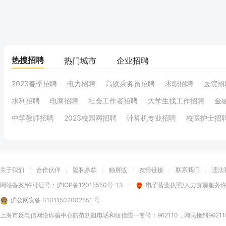
热搜招聘
热门城市
企业招聘
2023春季招聘
电力招聘
高铁乘务员招聘
求职招聘
医院招
水利招聘
电商招聘
社会工作者招聘
大学生找工作招聘
金
中学教师招聘
2023校园网招聘
计算机专业招聘
校医护士招
关于我们
|
合作伙伴
|
隐私条款
|
触屏版
|
友情链接
|
联系我们
|
违法
网站备案/许可证号：
沪ICP备12015550号-13
|
电子营业执照/人力资源服务
沪公网安备 31011502002551 号
上海市反电信网络诈骗中心防范劝阻电话和短信统一专号：962110，网民接到9621