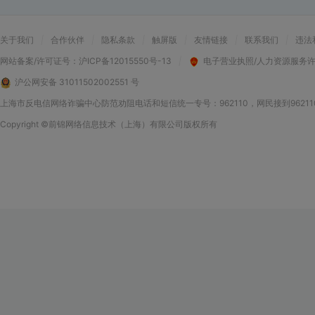
关于我们
|
合作伙伴
|
隐私条款
|
触屏版
|
友情链接
|
联系我们
|
违法
网站备案/许可证号：
沪ICP备12015550号-13
|
电子营业执照/人力资源服务
沪公网安备 31011502002551 号
上海市反电信网络诈骗中心防范劝阻电话和短信统一专号：962110，网民接到9621
Copyright
©前锦网络信息技术（上海）有限公司
版权所有