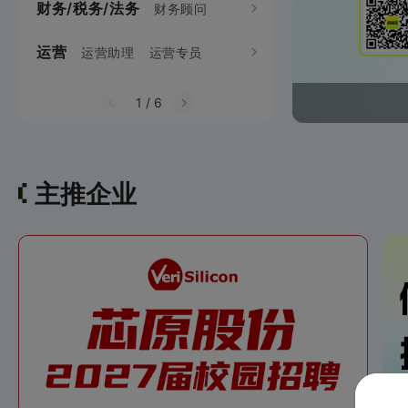
财务/税务/法务
项目经理/管理
财务顾问
需求工程师
电
视觉设计师
运营
生产制造
运营助理
运营专员
机械项目管理
机械工
财务专员
财务分析员
网站运营
网络推广
通信项目管理
统计员
成本管理员
1
/
6
用户运营
主推企业