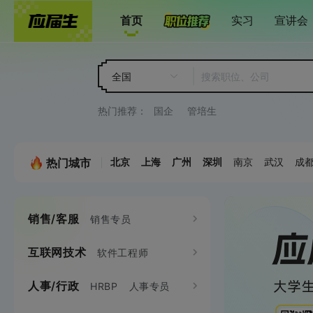
首页
实习
宣讲会
全国
热门推荐：
国企
管培生
热门城市
北京
上海
广州
深圳
南京
武汉
成
销售/客服
市场/公关
销售专员
品牌
互联网技术
设计
软件工程师
平面设计师
客户代表
销售工程师
市场企划专员
人事/行政
产品
HRBP
人事专员
产品专员
java
C/C++
C#
.NET
UI设计师
交互
大客户销售
电话销售