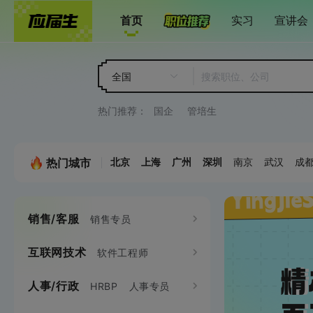
首页
实习
宣讲会
全国
热门推荐：
国企
管培生
热门城市
北京
上海
广州
深圳
南京
武汉
成
销售/客服
市场/公关
销售专员
品牌
互联网技术
设计
软件工程师
平面设计师
客户代表
销售工程师
市场企划专员
人事/行政
产品
HRBP
人事专员
产品专员
java
C/C++
C#
.NET
UI设计师
交互
大客户销售
电话销售