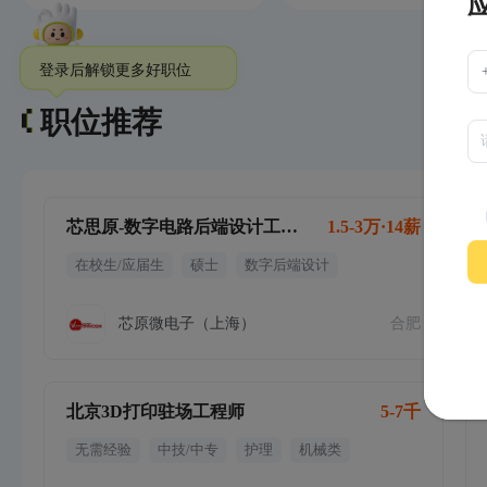
职位推荐
芯思原-数字电路后端设计工程师（合肥）
1.5-3万·14薪
在校生/应届生
硕士
数字后端设计
芯原微电子（上海）
合肥
北京3D打印驻场工程师
5-7千
无需经验
中技/中专
护理
机械类