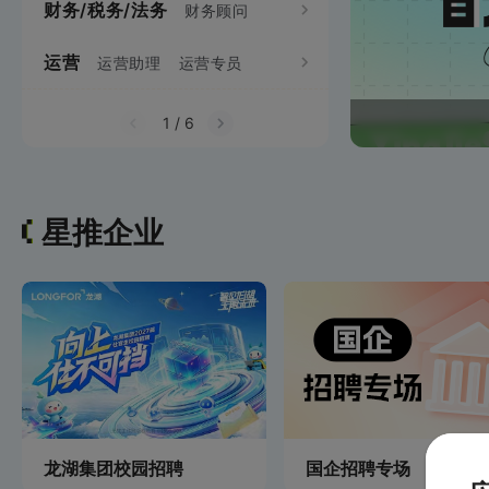
财务/税务/法务
项目经理/管理
财务顾问
需求工程师
电
视觉设计师
运营
生产制造
运营助理
运营专员
机械项目管理
机械工
财务专员
财务分析员
网站运营
网络推广
通信项目管理
统计员
成本管理员
1
/
6
用户运营
星推企业
龙湖集团校园招聘
国企招聘专场