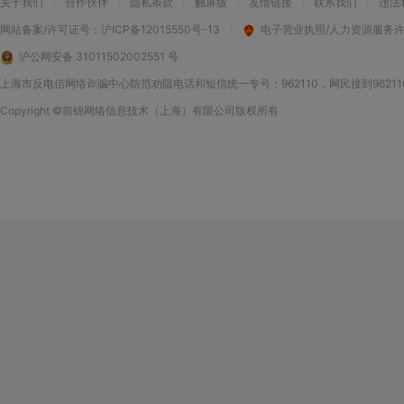
关于我们
|
合作伙伴
|
隐私条款
|
触屏版
|
友情链接
|
联系我们
|
违法
网站备案/许可证号：
沪ICP备12015550号-13
|
电子营业执照/人力资源服务
沪公网安备 31011502002551 号
上海市反电信网络诈骗中心防范劝阻电话和短信统一专号：962110，网民接到9621
Copyright
©前锦网络信息技术（上海）有限公司
版权所有