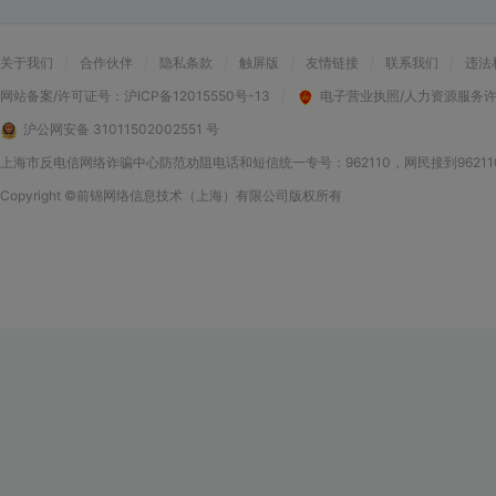
关于我们
|
合作伙伴
|
隐私条款
|
触屏版
|
友情链接
|
联系我们
|
违法
网站备案/许可证号：
沪ICP备12015550号-13
|
电子营业执照/人力资源服务
沪公网安备 31011502002551 号
上海市反电信网络诈骗中心防范劝阻电话和短信统一专号：962110，网民接到9621
Copyright
©前锦网络信息技术（上海）有限公司
版权所有