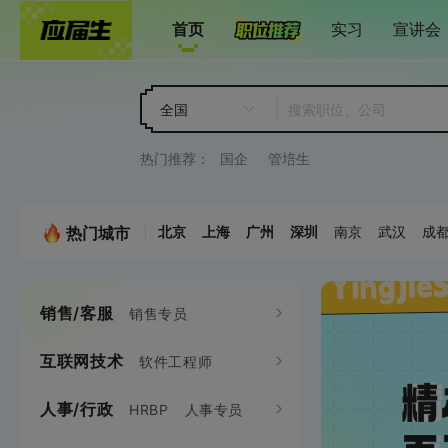
首页
实习
宣讲会
全国
热门推荐：
国企
管培生
热门城市
北京
上海
广州
深圳
南京
武汉
成
销售/客服
市场/公关
销售专员
品牌
互联网技术
设计
软件工程师
平面设计师
客户代表
销售工程师
市场企划专员
人事/行政
产品
HRBP
人事专员
产品专员
java
C/C++
C#
.NET
UI设计师
交互
大客户销售
电话销售