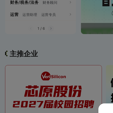
财务/税务/法务
项目经理/管理
财务顾问
需求工程师
电
视觉设计师
运营
生产制造
运营助理
运营专员
机械项目管理
机械工
财务专员
财务分析员
网站运营
网络推广
通信项目管理
统计员
成本管理员
1
/
6
用户运营
主推企业