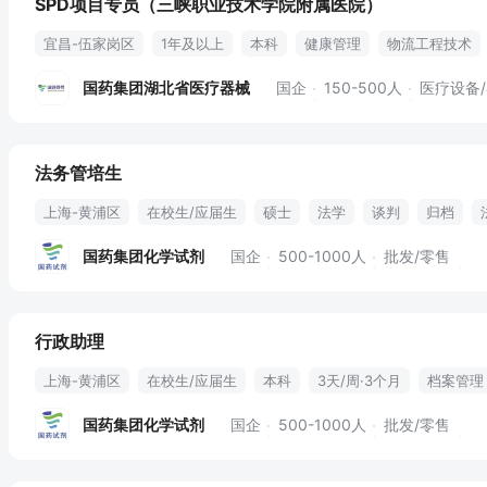
SPD项目专员（三峡职业技术学院附属医院）
宜昌-伍家岗区
1年及以上
本科
健康管理
物流工程技术
数据分析
精细化管理
cet_4
物流工程
spd
盘点
运
国药集团湖北省医疗器械
国企
150-500人
医疗设备
法务管培生
上海-黄浦区
在校生/应届生
硕士
法学
谈判
归档
法律文书
规章制度
法律咨询
合同法
国药集团化学试剂
国企
500-1000人
批发/零售
行政助理
上海-黄浦区
在校生/应届生
本科
3天/周·3个月
档案管理
行政用品采购
文书档案整理
销售合同处理
团建活动
培训
国药集团化学试剂
国企
500-1000人
批发/零售