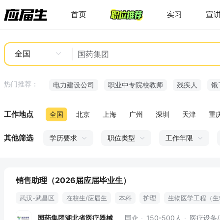
首页
实习
宣
全国
热门推荐：
电力建设公司
职业中专院校教师
残疾人
饿
工作地点
全国
北京
上海
广州
深圳
天津
重
其他筛选
学历要求
职位类型
工作年限
销售助理（2026届应届毕业生）
武汉-武昌区
在校生/应届生
本科
护理
生物医学工程（生
国药集团湖北省医疗器械
国企
150-500人
医疗设备