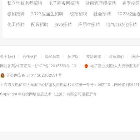
私立学校老师招聘
电子商务网招聘
健康管理师招聘
春季校园
春招招聘
2023应届生招聘
校招招聘
社会招聘
2023校园
化工招聘
配音招聘
java招聘
应届生招聘
电气自动化招聘
关于我们
|
合作伙伴
|
隐私条款
|
触屏版
|
友情链接
|
联系我们
|
违法
网站备案/许可证号：
沪ICP备12015550号-13
|
电子营业执照/人力资源服务
沪公网安备 31011502002551 号
上海市反电信网络诈骗中心防范劝阻电话和短信统一专号：962110，网民接到9621
Copyright
©前锦网络信息技术（上海）有限公司
版权所有