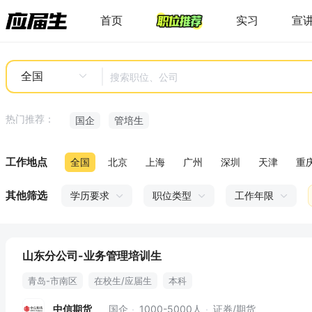
首页
实习
宣
全国
热门推荐：
国企
管培生
工作地点
全国
北京
上海
广州
深圳
天津
重
其他筛选
学历要求
职位类型
工作年限
山东分公司-业务管理培训生
青岛-市南区
在校生/应届生
本科
中信期货
国企
1000-5000人
证券/期货