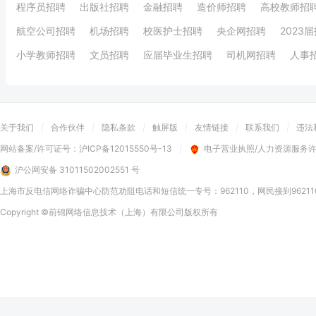
程序员招聘
出版社招聘
金融招聘
造价师招聘
高校教师招
航空公司招聘
机场招聘
校医护士招聘
央企网招聘
2023
小学教师招聘
文员招聘
应届毕业生招聘
司机网招聘
人事
关于我们
|
合作伙伴
|
隐私条款
|
触屏版
|
友情链接
|
联系我们
|
违法
网站备案/许可证号：
沪ICP备12015550号-13
|
电子营业执照/人力资源服务
沪公网安备 31011502002551 号
上海市反电信网络诈骗中心防范劝阻电话和短信统一专号：962110，网民接到9621
Copyright
©前锦网络信息技术（上海）有限公司
版权所有